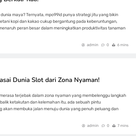
dunia maya? Ternyata, mpo99id punya strategi jitu yang bikin
i petani kopi dan kakao cukup bergantung pada keberuntungan,
o menaruh peran besar dalam meningkatkan produktivitas tanaman
admin
0
6 mins
sai Dunia Slot dari Zona Nyaman!
ita merasa terjebak dalam zona nyaman yang membelenggu langkah
 balik ketakutan dan kelemahan itu, ada sebuah pintu
ng akan membuka jalan menuju dunia yang penuh peluang dan
admin
0
7 mins