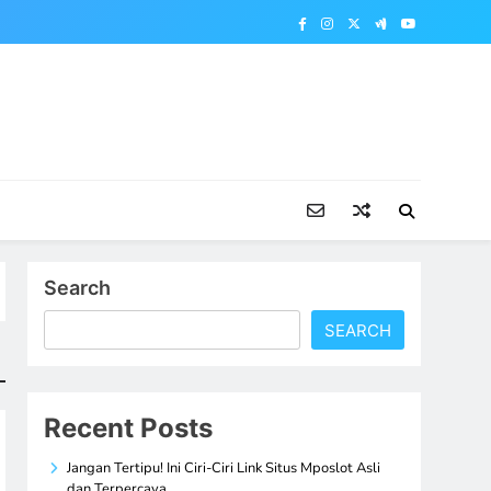
Search
SEARCH
Recent Posts
Jangan Tertipu! Ini Ciri-Ciri Link Situs Mposlot Asli
dan Terpercaya