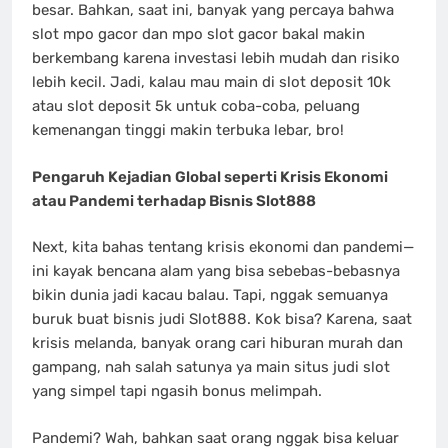
besar. Bahkan, saat ini, banyak yang percaya bahwa
slot mpo gacor dan mpo slot gacor bakal makin
berkembang karena investasi lebih mudah dan risiko
lebih kecil. Jadi, kalau mau main di slot deposit 10k
atau slot deposit 5k untuk coba-coba, peluang
kemenangan tinggi makin terbuka lebar, bro!
Pengaruh Kejadian Global seperti Krisis Ekonomi
atau Pandemi terhadap Bisnis Slot888
Next, kita bahas tentang krisis ekonomi dan pandemi—
ini kayak bencana alam yang bisa sebebas-bebasnya
bikin dunia jadi kacau balau. Tapi, nggak semuanya
buruk buat bisnis judi Slot888. Kok bisa? Karena, saat
krisis melanda, banyak orang cari hiburan murah dan
gampang, nah salah satunya ya main situs judi slot
yang simpel tapi ngasih bonus melimpah.
Pandemi? Wah, bahkan saat orang nggak bisa keluar