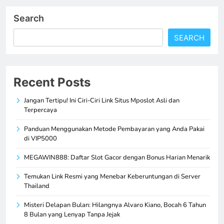
Search
SEARCH
Recent Posts
Jangan Tertipu! Ini Ciri-Ciri Link Situs Mposlot Asli dan
Terpercaya
Panduan Menggunakan Metode Pembayaran yang Anda Pakai
di VIP5000
MEGAWIN888: Daftar Slot Gacor dengan Bonus Harian Menarik
Temukan Link Resmi yang Menebar Keberuntungan di Server
Thailand
Misteri Delapan Bulan: Hilangnya Alvaro Kiano, Bocah 6 Tahun
8 Bulan yang Lenyap Tanpa Jejak