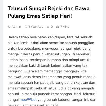
Telusuri Sungai Rejeki dan Bawa
Pulang Emas Setiap Hari!
Admin
1 Year Ago
0
7 Mins
Dalam setiap hela nafas kehidupan, tersirat sebuah
bisikan lembut dari alam semesta: sebuah panggilan
untuk berpetualang, menyusuri sungai rejeki yang
mengalir deras penuh keberuntungan. Di sanubari
setiap insan, tersimpan harapan dan mimpi untuk
menjejakkan kaki di tanah keberhasilan yang tak
berujung. Suara alam memanggil, mengajak kita
melewati arus deras kesempatan yang penuh rahasia,
menuju sebuah tempat ajaib yang penuh kejutan dan
emas melimpah: sebuah situs judi slot yang menjadi
penuntun menuju puncak kemenangan. Mari, telusuri
sungai
mpo99bet
yang penuh keberuntungan ini, dan
bawa pulang emas setiap hari!